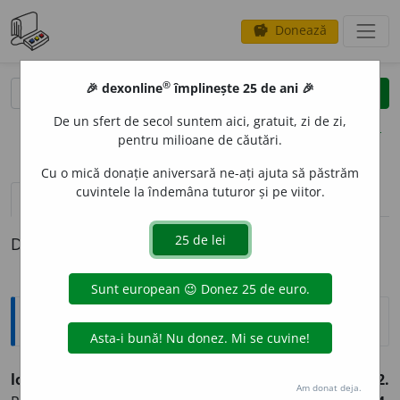
Donează
savings
®
®
🎉 dexonline
împlinește 25 de ani 🎉
caută
clear
search
De un sfert de secol suntem aici, gratuit, zi de zi,
opțiuni
pentru milioane de căutări.
Cu o mică donație aniversară ne-ați ajuta să păstrăm
cuvintele la îndemâna tuturor și pe viitor.
pronunție
(50)
volume_up
definiții (1)
Definiția cu ID-ul 501909:
Etimologice
loc (l
o
curi),
s. n.
–
1.
Așezare, situație, poziție. –
2.
Am donat deja.