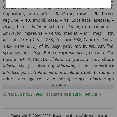
Populație; tîrg. –
3.
Însărcinare, serviciu, funcție. –
4.
Cauză, motiv. –
5.
Timp, oportunitate. –
6.
Parte. –
7.
Capacitate, suprafață. –
8.
Ordin, rang. –
9.
Teren,
regiune. –
10.
Imobil, casă. –
11.
Localitate, așezare. –
Deloc,
de fel. –
În loc,
în schimb. –
La loc,
ca mai înainte. –
La un loc,
împreună. –
Pe loc,
imediat. –
Mr.
,
megl.
,
istr.
loc.
Lat.
lǒcus
(Diez, I, 253; Pușcariu 986; Candrea-Dens.,
1004; REW 5097);
cf.
it.
luogo,
prov.
loc,
fr.
lieu,
cat.
lloc,
sp.
luego,
port.
logo.
Pentru expresia
deloc,
cf.
cat.
enlloc
(Iordan,
BF,
IX, 155).
Der.
înloca,
vb.
(rar, a plasa, a situa);
înlocui,
vb.
(a substitui);
înlocuitor,
s. m.
(substitut);
întruloca
(
var.
întroloca, întruluca, înturluca
),
vb.
(a reuni, a
aduna; a culege;
refl.
, a se asocia),
comp.
cu
întru
(după
Scriban, cu
într’un
);
alocuri
(
var.
alocurea
) în expresia
pe
extinde
expand_more
alocuri
(din loc în loc);
alocurea,
adv.
(în afara locului; în
sursa:
DER (1958-1966)
adăugată de
blaurb.
acțiuni
apropiere de);
cf.
locui, locaș.
–
Der.
neol.
local,
adj.
, din
fr.
local; local,
s. n.
(restaurant, casă);
localnic,
adj.
(indigen), din
pol.
lokalny,
rus.
lokalinyj
(Tiktin);
localitate,
Copyright © 2004-2026 dexonline (https://dexonline.ro)