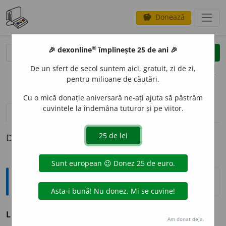
Donează
savings
®
®
🎉 dexonline
împlinește 25 de ani 🎉
caută
clear
search
De un sfert de secol suntem aici, gratuit, zi de zi,
opțiuni
pentru milioane de căutări.
Cu o mică donație aniversară ne-ați ajuta să păstrăm
cuvintele la îndemâna tuturor și pe viitor.
pronunție
(50)
volume_up
definiții (1)
Definiția cu ID-ul 191622:
Sinonime
LOC
s. v.
depărtare, distanță, placentă, spațiu.
Am donat deja.