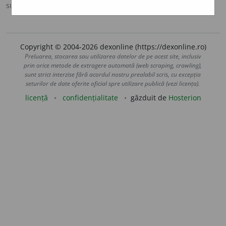
sursa:
Sinonime (2002)
adăugată de
siveco
acțiuni
Copyright © 2004-2026 dexonline (https://dexonline.ro)
Preluarea, stocarea sau utilizarea datelor de pe acest site, inclusiv
prin orice metode de extragere automată (web scraping, crawling),
sunt strict interzise fără acordul nostru prealabil scris, cu excepția
seturilor de date oferite oficial spre utilizare publică (vezi licența).
licență
confidențialitate
găzduit de
Hosterion