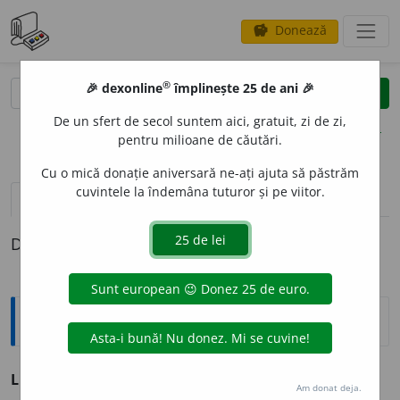
Donează
savings
®
®
🎉 dexonline
împlinește 25 de ani 🎉
caută
clear
search
De un sfert de secol suntem aici, gratuit, zi de zi,
opțiuni
pentru milioane de căutări.
Cu o mică donație aniversară ne-ați ajuta să păstrăm
cuvintele la îndemâna tuturor și pe viitor.
pronunție
(11)
volume_up
definiții (1)
Definiția cu ID-ul 191522:
Sinonime
LIP
s. v.
jeg, murdărie, necurățenie.
Am donat deja.