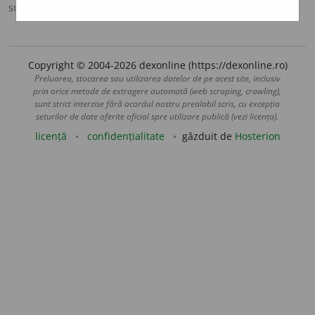
sursa:
Sinonime (2002)
adăugată de
siveco
acțiuni
Copyright © 2004-2026 dexonline (https://dexonline.ro)
Preluarea, stocarea sau utilizarea datelor de pe acest site, inclusiv
prin orice metode de extragere automată (web scraping, crawling),
sunt strict interzise fără acordul nostru prealabil scris, cu excepția
seturilor de date oferite oficial spre utilizare publică (vezi licența).
licență
confidențialitate
găzduit de
Hosterion