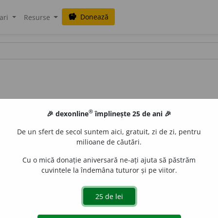
Donează
savings
ari
Resurse
®
🎉 dexonline
împlinește 25 de ani 🎉
De un sfert de secol suntem aici, gratuit, zi de zi, pentru
milioane de căutări.
Cu o mică donație aniversară ne-ați ajuta să păstrăm
cuvintele la îndemâna tuturor și pe viitor.
t după germ.
Tellerlecker
].
gată de
blaurb.
acțiuni