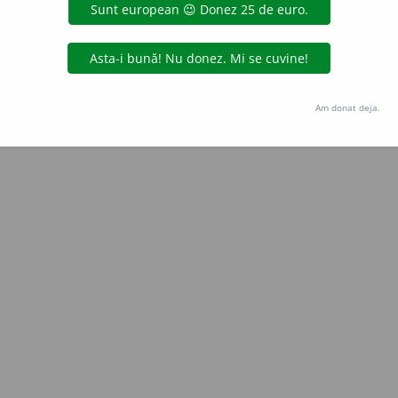
Copyright © 2004-2026 dexonline (https://dexonline.ro)
area datelor de pe acest site, inclusiv prin orice metode de extragere automată (web s
dul nostru prealabil scris, cu excepția seturilor de date oferite oficial spre utilizare pub
Am donat deja.
licență
confidențialitate
găzduit de
Hosterion