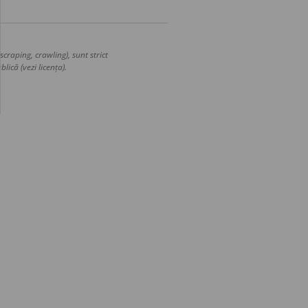
craping, crawling), sunt strict
lică (vezi licența).