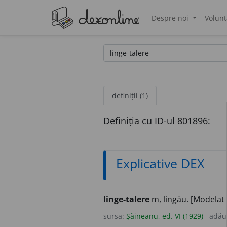
Despre noi
Volunt
®
definiții (1)
Definiția cu ID-ul 801896:
Explicative DEX
linge-talere
m, lingău. [Modela
sursa:
Șăineanu, ed. VI (1929)
adău