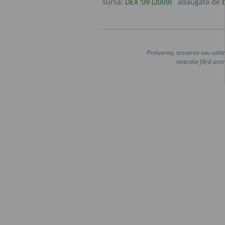
sursa:
DEX '09 (2009)
adăugată de
Preluarea, stocarea sau utiliz
interzise fără acor