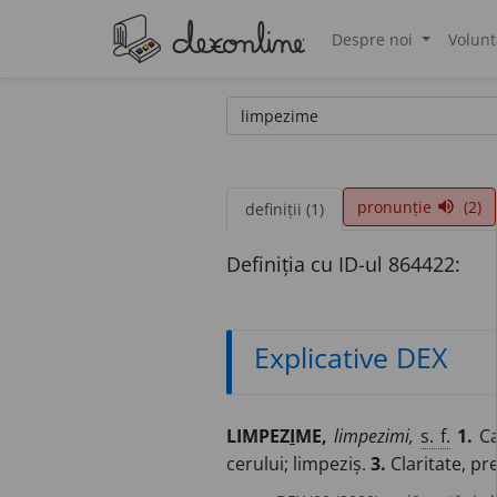
Despre noi
Volunt
®
pronunție
(2)
volume_up
definiții (1)
Definiția cu ID-ul 864422:
Explicative DEX
LIMPEZ
I
ME,
limpezimi,
s. f.
1.
Ca
cerului; limpeziș.
3.
Claritate, pre