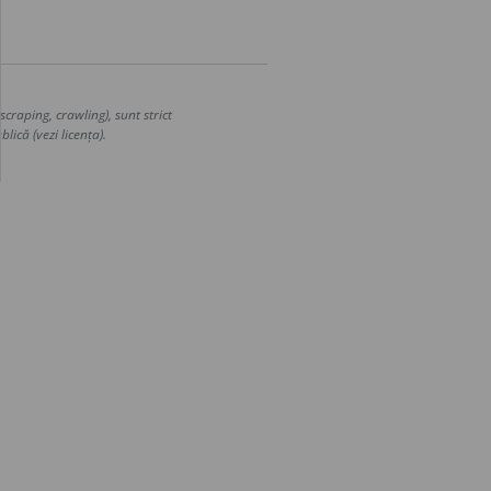
craping, crawling), sunt strict
lică (vezi licența).