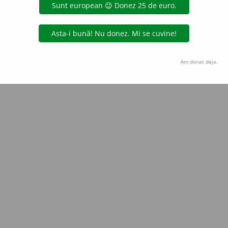
blaurb.
acțiuni
Copyright © 2004-2026 dexonline (https://dexonline.ro)
area datelor de pe acest site, inclusiv prin orice metode de extragere automată (web s
Am donat deja.
dul nostru prealabil scris, cu excepția seturilor de date oferite oficial spre utilizare pub
licență
confidențialitate
găzduit de
Hosterion