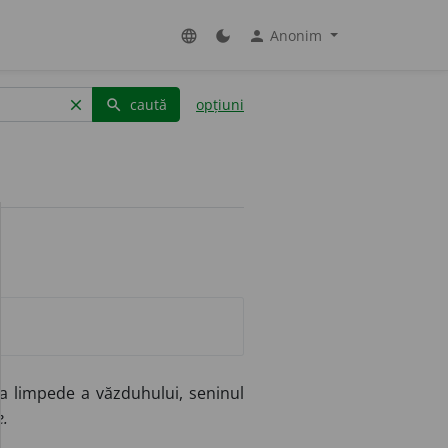
Anonim
language
dark_mode
person
caută
opțiuni
clear
search
a limpede a văzduhului, seninul
e.