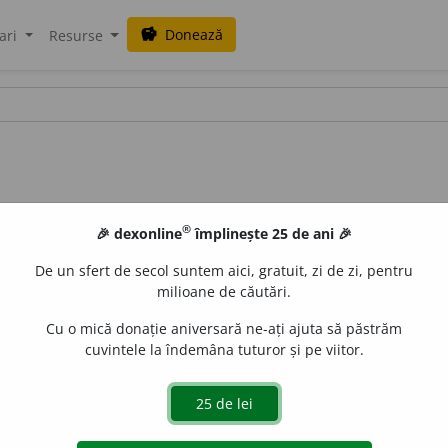
Donează
savings
ari
Resurse
®
🎉 dexonline
împlinește 25 de ani 🎉
De un sfert de secol suntem aici, gratuit, zi de zi, pentru
milioane de căutări.
Cu o mică donație aniversară ne-ați ajuta să păstrăm
cuvintele la îndemâna tuturor și pe viitor.
litatea de a fi limpede; claritate, limpeziciune.
2.
Întindere
cizie (în scris, în exprimare); explicitate. –
Limpezi
+
suf.
-im