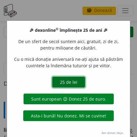
Donează
savings
®
®
🎉 dexonline
împlinește 25 de ani 🎉
caută
clear
search
De un sfert de secol suntem aici, gratuit, zi de zi,
opțiuni
pentru milioane de căutări.
Cu o mică donație aniversară ne-ați ajuta să păstrăm
cuvintele la îndemâna tuturor și pe viitor.
pronunție
(15)
volume_up
definiții (1)
Definiția cu ID-ul 1326111:
Ortografice DOOM
limpez
i
(a ~)
vb.
,
ind.
prez.
1
sg.
și 3
pl.
limpez
e
sc
, 3
sg.
Am donat deja.