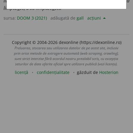
limpez
e
ște
,
imperf.
1
limpeze
a
m
;
conj.
prez.
1
sg.
să
limpez
e
sc
, 3
să limpeze
a
scă
sursa:
DOOM 3 (2021)
adăugată de
gall
acțiuni
Copyright © 2004-2026 dexonline (https://dexonline.ro)
Preluarea, stocarea sau utilizarea datelor de pe acest site, inclusiv
prin orice metode de extragere automată (web scraping, crawling),
sunt strict interzise fără acordul nostru prealabil scris, cu excepția
seturilor de date oferite oficial spre utilizare publică (vezi licența).
licență
confidențialitate
găzduit de
Hosterion