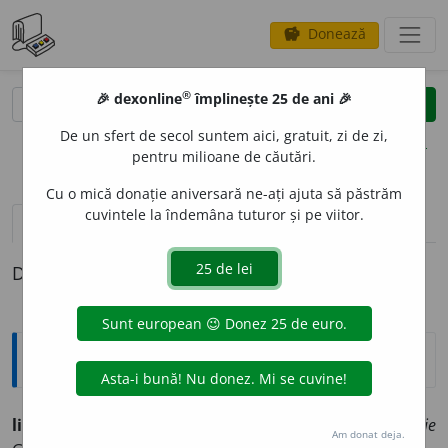
Donează
savings
®
®
🎉 dexonline
împlinește 25 de ani 🎉
caută
clear
search
De un sfert de secol suntem aici, gratuit, zi de zi,
opțiuni
pentru milioane de căutări.
Cu o mică donație aniversară ne-ați ajuta să păstrăm
cuvintele la îndemâna tuturor și pe viitor.
definiții (1)
Definiția cu ID-ul 801788:
Explicative DEX
liliachiu
a. de coloarea liliacului, indigo:
cravată liliachie
Am donat deja.