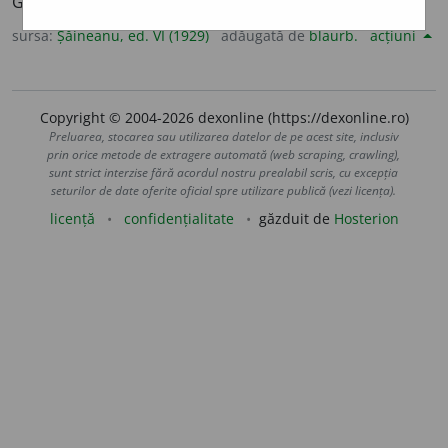
GHICA.
sursa:
Șăineanu, ed. VI (1929)
adăugată de
blaurb.
acțiuni
Copyright © 2004-2026 dexonline (https://dexonline.ro)
Preluarea, stocarea sau utilizarea datelor de pe acest site, inclusiv
prin orice metode de extragere automată (web scraping, crawling),
sunt strict interzise fără acordul nostru prealabil scris, cu excepția
seturilor de date oferite oficial spre utilizare publică (vezi licența).
licență
confidențialitate
găzduit de
Hosterion