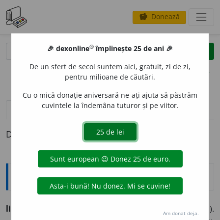
Donează
savings
®
®
🎉 dexonline
împlinește 25 de ani 🎉
caută
clear
search
De un sfert de secol suntem aici, gratuit, zi de zi,
opțiuni
pentru milioane de căutări.
Cu o mică donație aniversară ne-ați ajuta să păstrăm
cuvintele la îndemâna tuturor și pe viitor.
pronunție
(19)
volume_up
definiții (1)
Definiția cu ID-ul 501602:
Etimologice
licur
i
ci (licur
i
ci),
s. m.
–
1.
Insectă (Lampyris noctiluca).
Am donat deja.