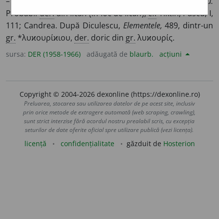
–
2.
(
Arg.
) Lanternă, lampă de buzunar. –
Mr.
licuriciu.
Probabil
der.
din
licuri
(în loc de
licări
),
cf.
Tiktin; Pascu, I,
111; Candrea. După Diculescu,
Elementele,
489, dintr-un
gr.
*λυϰουρίϰιου,
der.
doric din
gr.
λυϰουρίς.
sursa:
DER (1958-1966)
adăugată de
blaurb.
acțiuni
Copyright © 2004-2026 dexonline (https://dexonline.ro)
Preluarea, stocarea sau utilizarea datelor de pe acest site, inclusiv
prin orice metode de extragere automată (web scraping, crawling),
sunt strict interzise fără acordul nostru prealabil scris, cu excepția
seturilor de date oferite oficial spre utilizare publică (vezi licența).
licență
confidențialitate
găzduit de
Hosterion