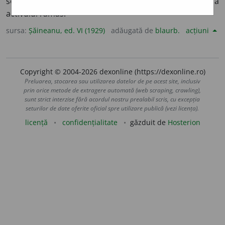
socotelilor unei societăți și împărțeala între asociați a
activului rămas.
sursa:
Șăineanu, ed. VI (1929)
adăugată de
blaurb.
acțiuni
Copyright © 2004-2026 dexonline (https://dexonline.ro)
Preluarea, stocarea sau utilizarea datelor de pe acest site, inclusiv
prin orice metode de extragere automată (web scraping, crawling),
sunt strict interzise fără acordul nostru prealabil scris, cu excepția
seturilor de date oferite oficial spre utilizare publică (vezi licența).
licență
confidențialitate
găzduit de
Hosterion