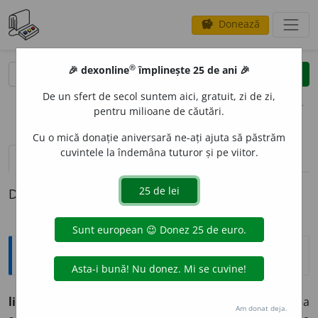
Donează
savings
®
®
🎉 dexonline
împlinește 25 de ani 🎉
caută
clear
search
De un sfert de secol suntem aici, gratuit, zi de zi,
opțiuni
pentru milioane de căutări.
Cu o mică donație aniversară ne-ați ajuta să păstrăm
cuvintele la îndemâna tuturor și pe viitor.
pronunție
(3)
volume_up
definiții (1)
Definiția cu ID-ul 801762:
Explicative DEX
lichidare
f.
1.
acțiunea de a lichida;
2.
regularea
Am donat deja.