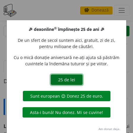
Donează
savings
®
®
🎉 dexonline
împlinește 25 de ani 🎉
caută
clear
search
De un sfert de secol suntem aici, gratuit, zi de zi,
opțiuni
pentru milioane de căutări.
Cu o mică donație aniversară ne-ați ajuta să păstrăm
cuvintele la îndemâna tuturor și pe viitor.
pronunție
(50)
volume_up
definiții (1)
Definiția cu ID-ul 863995:
Explicative DEX
LIC
E
U,
licee,
s. n.
Ciclu de învățământ urmând ciclului
Am donat deja.