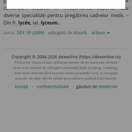
gimnazial în care se predau cunoștințele necesare
continuării studiilor în învățământul superior sau
diverse specialități pentru pregătirea cadrelor medii. –
Din
fr.
lycée,
lat.
lyceum.
sursa:
DEX '09 (2009)
adăugată de
blaurb.
acțiuni
Copyright © 2004-2026 dexonline (https://dexonline.ro)
Preluarea, stocarea sau utilizarea datelor de pe acest site, inclusiv
prin orice metode de extragere automată (web scraping, crawling),
sunt strict interzise fără acordul nostru prealabil scris, cu excepția
seturilor de date oferite oficial spre utilizare publică (vezi licența).
licență
confidențialitate
găzduit de
Hosterion