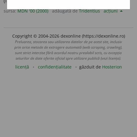
(fr.
li
)
sursa:
MDN '00 (2000)
adăugată de
Tridentius
acțiuni
Copyright © 2004-2026 dexonline (https://dexonline.ro)
Preluarea, stocarea sau utilizarea datelor de pe acest site, inclusiv
prin orice metode de extragere automată (web scraping, crawling),
sunt strict interzise fără acordul nostru prealabil scris, cu excepția
seturilor de date oferite oficial spre utilizare publică (vezi licența).
licență
confidențialitate
găzduit de
Hosterion