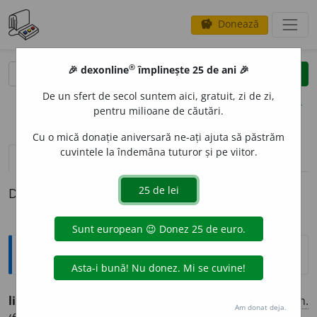
Donează
savings
®
®
🎉 dexonline
împlinește 25 de ani 🎉
caută
clear
search
De un sfert de secol suntem aici, gratuit, zi de zi,
opțiuni
pentru milioane de căutări.
Cu o mică donație aniversară ne-ați ajuta să păstrăm
cuvintele la îndemâna tuturor și pe viitor.
pronunție
(50)
volume_up
definiții (1)
Definiția cu ID-ul 36132:
Explicative DEX
li
s. m.
veche măsură de lungime la chinezi, de 576
m.
Am donat deja.