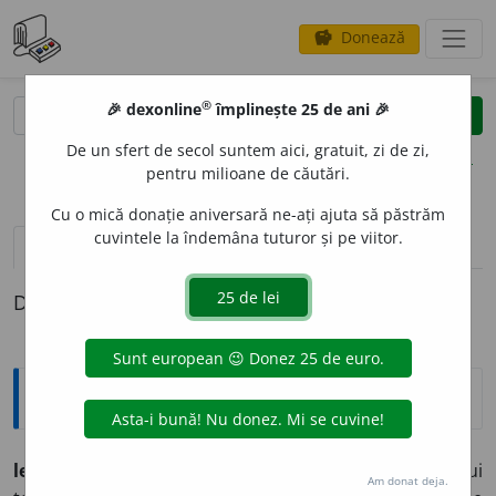
Donează
savings
®
®
🎉 dexonline
împlinește 25 de ani 🎉
caută
clear
search
De un sfert de secol suntem aici, gratuit, zi de zi,
opțiuni
pentru milioane de căutări.
Cu o mică donație aniversară ne-ați ajuta să păstrăm
cuvintele la îndemâna tuturor și pe viitor.
pronunție
(30)
volume_up
definiții (1)
Definiția cu ID-ul 1349518:
Arhaisme și regionalisme
ler
, (lar, lăr, leroi, lerui, lenui), interj. Sens incert al unui
Am donat deja.