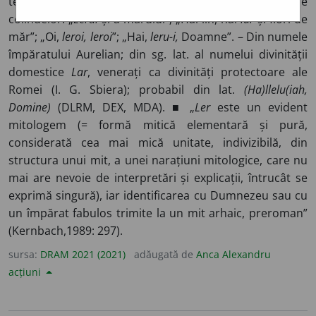
termen identificat în legende, basme și refrenele
colindelor: „
Lerui
și-a mărului”; „Hai lin, hai
lar
și flori de
măr”; „Oi,
leroi, leroi
”; „Hai,
leru-i,
Doamne”. – Din numele
împăratului Aurelian; din sg. lat. al numelui divinității
domestice
Lar
, venerați ca divinități protectoare ale
Romei
(I. G. Sbiera); probabil din lat.
(Ha)llelu(iah,
Domine)
(DLRM, DEX, MDA). ■ „
Ler
este un evident
mitologem (= formă mitică elementară și pură,
considerată cea mai mică unitate, indivizibilă, din
structura unui mit, a unei narațiuni mitologice, care nu
mai are nevoie de interpretări și explicații, întrucât se
exprimă singură), iar identificarea cu Dumnezeu sau cu
un împărat fabulos trimite la un mit arhaic, preroman”
(Kernbach,1989: 297).
sursa:
DRAM 2021 (2021)
adăugată de
Anca Alexandru
acțiuni