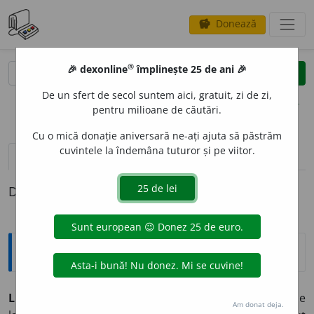
Donează
savings
®
®
🎉 dexonline
împlinește 25 de ani 🎉
caută
clear
search
De un sfert de secol suntem aici, gratuit, zi de zi,
opțiuni
pentru milioane de căutări.
Cu o mică donație aniversară ne-ați ajuta să păstrăm
cuvintele la îndemâna tuturor și pe viitor.
definiții (1)
Definiția cu ID-ul 341350:
Explicative DEX
LE
A
NDRU ~i
m.
Arbust ornamental înalt, cu frunze
Am donat deja.