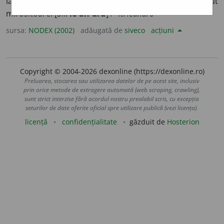
lanceolate și cu flori de mai multe culori, plăcut
mirositoare. [Sil.
le-an-dru
] /<it.
leandro
sursa:
NODEX (2002)
adăugată de
siveco
acțiuni
Copyright © 2004-2026 dexonline (https://dexonline.ro)
Preluarea, stocarea sau utilizarea datelor de pe acest site, inclusiv
prin orice metode de extragere automată (web scraping, crawling),
sunt strict interzise fără acordul nostru prealabil scris, cu excepția
seturilor de date oferite oficial spre utilizare publică (vezi licența).
licență
confidențialitate
găzduit de
Hosterion