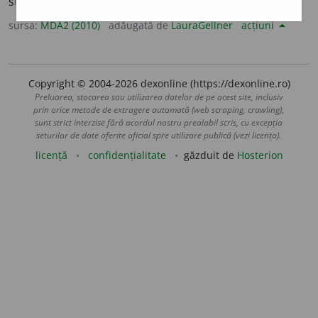
sta ascuns.
sursa:
MDA2 (2010)
adăugată de
LauraGellner
acțiuni
Copyright © 2004-2026 dexonline (https://dexonline.ro)
Preluarea, stocarea sau utilizarea datelor de pe acest site, inclusiv
prin orice metode de extragere automată (web scraping, crawling),
sunt strict interzise fără acordul nostru prealabil scris, cu excepția
seturilor de date oferite oficial spre utilizare publică (vezi licența).
licență
confidențialitate
găzduit de
Hosterion