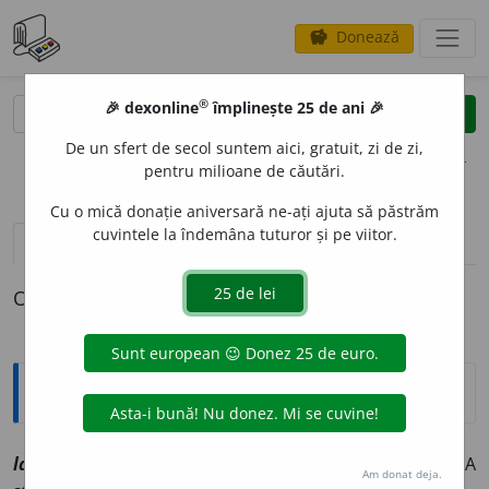
Donează
savings
®
®
🎉 dexonline
împlinește 25 de ani 🎉
caută
clear
search
De un sfert de secol suntem aici, gratuit, zi de zi,
opțiuni
pentru milioane de căutări.
Cu o mică donație aniversară ne-ați ajuta să păstrăm
cuvintele la îndemâna tuturor și pe viitor.
definiții (1)
declinări
O definiție pentru
latere
Explicative DEX
latere
v
[
At:
LM /
A:
nct
/
Pzi:
? /
E:
lat
lateo, -ere
] (
Ltr
) A
Am donat deja.