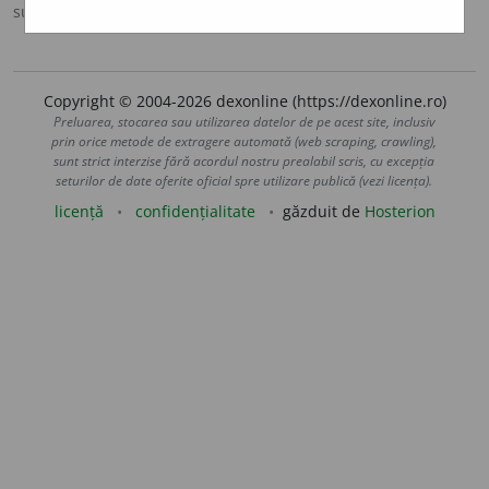
sursa:
Antonime (2002)
adăugată de
siveco
acțiuni
Copyright © 2004-2026 dexonline (https://dexonline.ro)
Preluarea, stocarea sau utilizarea datelor de pe acest site, inclusiv
prin orice metode de extragere automată (web scraping, crawling),
sunt strict interzise fără acordul nostru prealabil scris, cu excepția
seturilor de date oferite oficial spre utilizare publică (vezi licența).
licență
confidențialitate
găzduit de
Hosterion