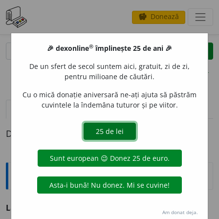
Donează
savings
®
®
🎉 dexonline
împlinește 25 de ani 🎉
caută
clear
search
De un sfert de secol suntem aici, gratuit, zi de zi,
opțiuni
pentru milioane de căutări.
Cu o mică donație aniversară ne-ați ajuta să păstrăm
cuvintele la îndemâna tuturor și pe viitor.
pronunție
(2)
volume_up
definiții (1)
Definiția cu ID-ul 71292:
Antonime
Lapidar
≠ restrâns, strâns
Am donat deja.