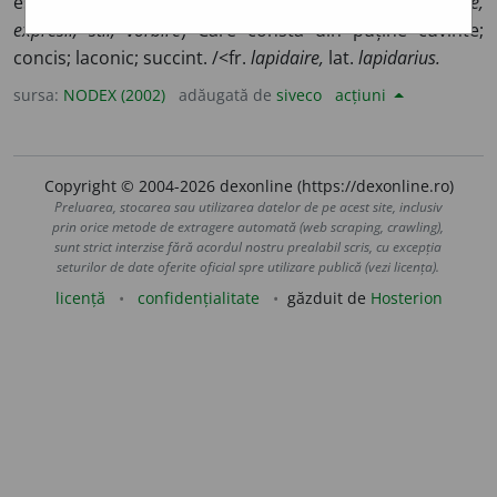
este cioplit în piatră; gravat în piatră. 2) (
despre formule,
expresii, stil, vorbire
) Care constă din puține cuvinte;
concis; laconic; succint. /<fr.
lapidaire,
lat.
lapidarius.
sursa:
NODEX (2002)
adăugată de
siveco
acțiuni
Copyright © 2004-2026 dexonline (https://dexonline.ro)
Preluarea, stocarea sau utilizarea datelor de pe acest site, inclusiv
prin orice metode de extragere automată (web scraping, crawling),
sunt strict interzise fără acordul nostru prealabil scris, cu excepția
seturilor de date oferite oficial spre utilizare publică (vezi licența).
licență
confidențialitate
găzduit de
Hosterion