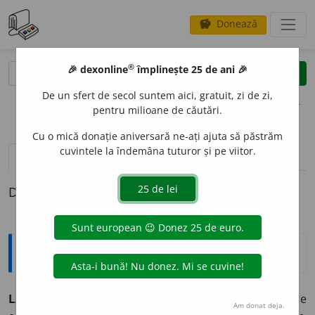
Donează
savings
®
®
🎉 dexonline
împlinește 25 de ani 🎉
caută
clear
search
De un sfert de secol suntem aici, gratuit, zi de zi,
opțiuni
pentru milioane de căutări.
Cu o mică donație aniversară ne-ați ajuta să păstrăm
cuvintele la îndemâna tuturor și pe viitor.
pronunție
(2)
volume_up
definiții (1)
Definiția cu ID-ul 341174:
Explicative DEX
1
LAPID
A
R
~ă (~i, ~e)
1) (
despre inscripții, ornamente
) Care
Am donat deja.