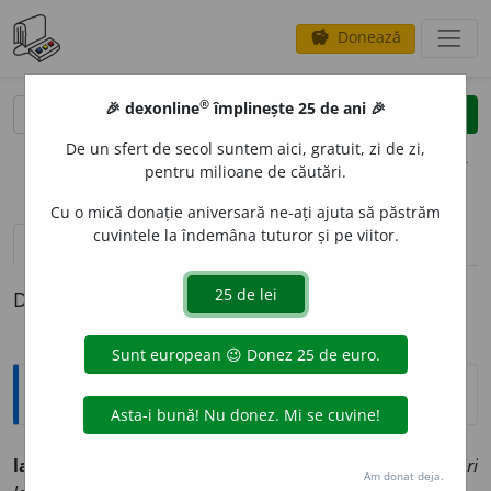
Donează
savings
®
®
🎉 dexonline
împlinește 25 de ani 🎉
caută
clear
search
De un sfert de secol suntem aici, gratuit, zi de zi,
opțiuni
pentru milioane de căutări.
Cu o mică donație aniversară ne-ați ajuta să păstrăm
cuvintele la îndemâna tuturor și pe viitor.
definiții (1)
Definiția cu ID-ul 801047:
Explicative DEX
languros
a. plin de lâncezeală (reală sau afectată):
priviri
Am donat deja.