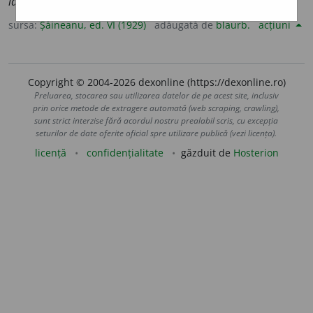
languroase.
sursa:
Șăineanu, ed. VI (1929)
adăugată de
blaurb.
acțiuni
Copyright © 2004-2026 dexonline (https://dexonline.ro)
Preluarea, stocarea sau utilizarea datelor de pe acest site, inclusiv
prin orice metode de extragere automată (web scraping, crawling),
sunt strict interzise fără acordul nostru prealabil scris, cu excepția
seturilor de date oferite oficial spre utilizare publică (vezi licența).
licență
confidențialitate
găzduit de
Hosterion