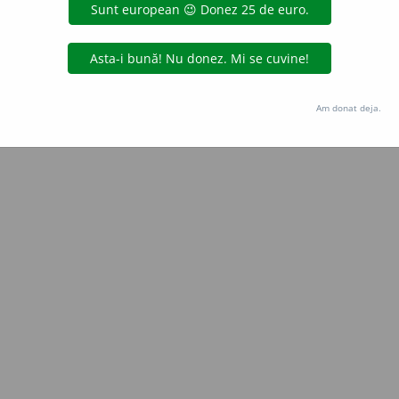
Copyright © 2004-2026 dexonline (https://dexonline.ro)
area datelor de pe acest site, inclusiv prin orice metode de extragere automată (web s
dul nostru prealabil scris, cu excepția seturilor de date oferite oficial spre utilizare pub
Am donat deja.
licență
confidențialitate
găzduit de
Hosterion