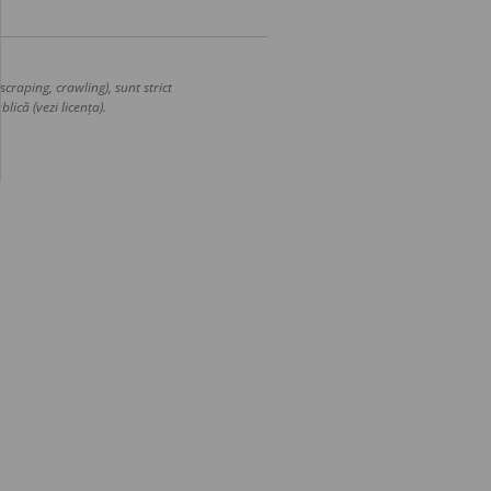
craping, crawling), sunt strict
lică (vezi licența).