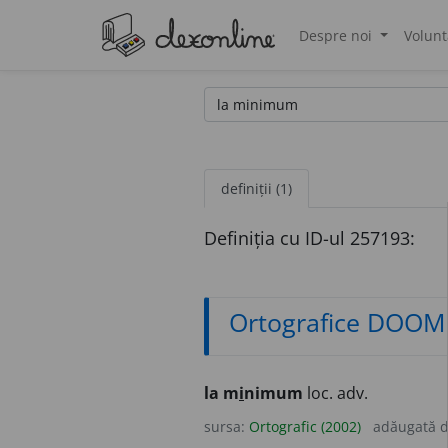
Despre noi
Volunt
®
definiții (1)
Definiția cu ID-ul 257193:
Ortografice DOOM
la m
i
nimum
loc. adv.
sursa:
Ortografic (2002)
adăugată 