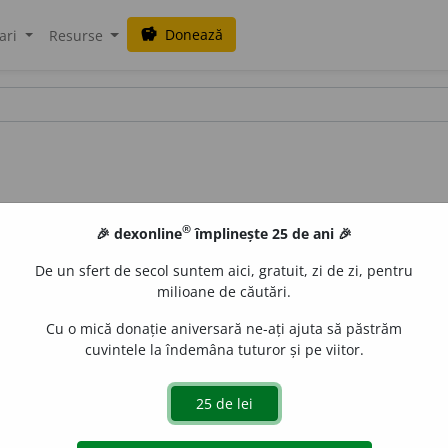
Donează
savings
ari
Resurse
®
🎉 dexonline
împlinește 25 de ani 🎉
De un sfert de secol suntem aici, gratuit, zi de zi, pentru
milioane de căutări.
Cu o mică donație aniversară ne-ați ajuta să păstrăm
cuvintele la îndemâna tuturor și pe viitor.
de
siveco
acțiuni