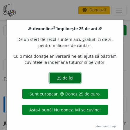
Donează
savings
®
®
🎉 dexonline
împlinește 25 de ani 🎉
caută
clear
search
De un sfert de secol suntem aici, gratuit, zi de zi,
opțiuni
pentru milioane de căutări.
Cu o mică donație aniversară ne-ați ajuta să păstrăm
cuvintele la îndemâna tuturor și pe viitor.
pronunție
(50)
volume_up
definiții (1)
Definiția cu ID-ul 340948:
Explicative DEX
JUR
I
ST ~stă (~ști, ~ste)
m.
și f. Specialist în
Am donat deja.