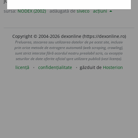
jurisprudență. /<fr.
juriste,
lat.
jurista
sursa:
NODEX (2002)
adăugată de
siveco
acțiuni
Copyright © 2004-2026 dexonline (https://dexonline.ro)
Preluarea, stocarea sau utilizarea datelor de pe acest site, inclusiv
prin orice metode de extragere automată (web scraping, crawling),
sunt strict interzise fără acordul nostru prealabil scris, cu excepția
seturilor de date oferite oficial spre utilizare publică (vezi licența).
licență
confidențialitate
găzduit de
Hosterion