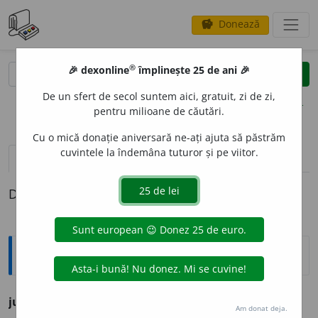
Donează
savings
®
®
🎉 dexonline
împlinește 25 de ani 🎉
caută
clear
search
De un sfert de secol suntem aici, gratuit, zi de zi,
opțiuni
pentru milioane de căutări.
Cu o mică donație aniversară ne-ați ajuta să păstrăm
cuvintele la îndemâna tuturor și pe viitor.
pronunție
(50)
volume_up
definiții (1)
Definiția cu ID-ul 1328099:
Ortografice DOOM
1
jur
(împrejurime)
s.
n.
Am donat deja.