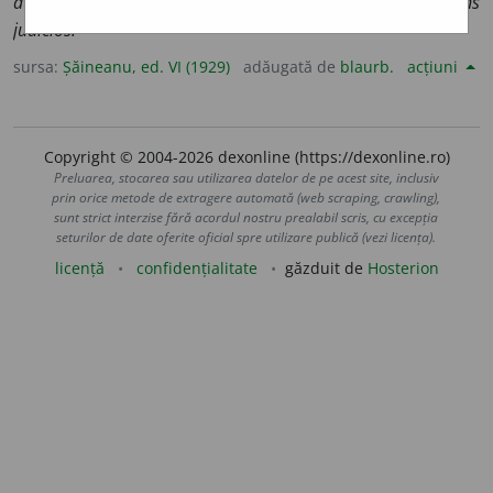
autor judicios;
2.
care e făcut cu bun simț:
răspuns
judicios.
sursa:
Șăineanu, ed. VI (1929)
adăugată de
blaurb.
acțiuni
Copyright © 2004-2026 dexonline (https://dexonline.ro)
Preluarea, stocarea sau utilizarea datelor de pe acest site, inclusiv
prin orice metode de extragere automată (web scraping, crawling),
sunt strict interzise fără acordul nostru prealabil scris, cu excepția
seturilor de date oferite oficial spre utilizare publică (vezi licența).
licență
confidențialitate
găzduit de
Hosterion