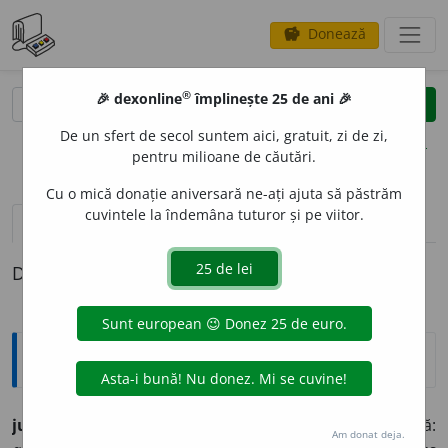
Donează
savings
®
®
🎉 dexonline
împlinește 25 de ani 🎉
caută
clear
search
De un sfert de secol suntem aici, gratuit, zi de zi,
opțiuni
pentru milioane de căutări.
Cu o mică donație aniversară ne-ați ajuta să păstrăm
cuvintele la îndemâna tuturor și pe viitor.
pronunție
(3)
volume_up
definiții (1)
Definiția cu ID-ul 800665:
Explicative DEX
judicios
a.
1.
care judecă bine, care are multă judecată:
Am donat deja.