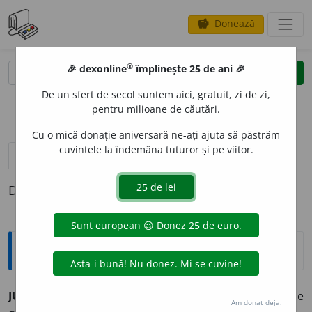
Donează
savings
®
®
🎉 dexonline
împlinește 25 de ani 🎉
caută
clear
search
De un sfert de secol suntem aici, gratuit, zi de zi,
opțiuni
pentru milioane de căutări.
Cu o mică donație aniversară ne-ați ajuta să păstrăm
cuvintele la îndemâna tuturor și pe viitor.
pronunție
(3)
volume_up
definiții (1)
Definiția cu ID-ul 472933:
Explicative DEX
JUDICI
O
S, -O
A
SĂ
adj.
care judecă cu discernământ, bine
Am donat deja.