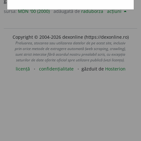
gândit. (<
fr.
judicieux
)
sursa:
MDN '00 (2000)
adăugată de
raduborza
acțiuni
Copyright © 2004-2026 dexonline (https://dexonline.ro)
Preluarea, stocarea sau utilizarea datelor de pe acest site, inclusiv
prin orice metode de extragere automată (web scraping, crawling),
sunt strict interzise fără acordul nostru prealabil scris, cu excepția
seturilor de date oferite oficial spre utilizare publică (vezi licența).
licență
confidențialitate
găzduit de
Hosterion