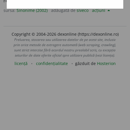
revenos, (prin Transilv.) motov.
(Un loc, un teren ~.)
sursa:
Sinonime (2002)
adăugată de
siveco
acțiuni
Copyright © 2004-2026 dexonline (https://dexonline.ro)
Preluarea, stocarea sau utilizarea datelor de pe acest site, inclusiv
prin orice metode de extragere automată (web scraping, crawling),
sunt strict interzise fără acordul nostru prealabil scris, cu excepția
seturilor de date oferite oficial spre utilizare publică (vezi licența).
licență
confidențialitate
găzduit de
Hosterion