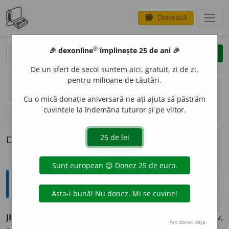
Donează
savings
®
®
🎉 dexonline
împlinește 25 de ani 🎉
caută
clear
search
De un sfert de secol suntem aici, gratuit, zi de zi,
opțiuni
pentru milioane de căutări.
Cu o mică donație aniversară ne-ați ajuta să păstrăm
cuvintele la îndemâna tuturor și pe viitor.
pronunție
(1)
volume_up
definiții (1)
Definiția cu ID-ul 190471:
Sinonime
J
I
LAV
adj. reavăn, ud, umed, (rar) umedos, (reg.) puhav,
Am donat deja.