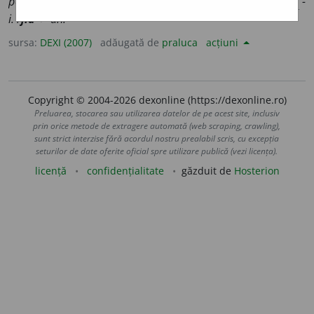
poate plăti datoriile dă faliment și s-a încheiat
(EMIN.). •
pl.
-
i.
/
jid
+ -an.
sursa:
DEXI (2007)
adăugată de
praluca
acțiuni
Copyright © 2004-2026 dexonline (https://dexonline.ro)
Preluarea, stocarea sau utilizarea datelor de pe acest site, inclusiv
prin orice metode de extragere automată (web scraping, crawling),
sunt strict interzise fără acordul nostru prealabil scris, cu excepția
seturilor de date oferite oficial spre utilizare publică (vezi licența).
licență
confidențialitate
găzduit de
Hosterion