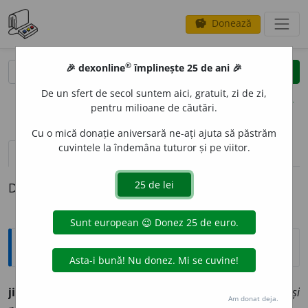
Donează
savings
®
®
🎉 dexonline
împlinește 25 de ani 🎉
caută
clear
search
De un sfert de secol suntem aici, gratuit, zi de zi,
opțiuni
pentru milioane de căutări.
Cu o mică donație aniversară ne-ați ajuta să păstrăm
cuvintele la îndemâna tuturor și pe viitor.
pronunție
(1)
volume_up
definiții (1)
Definiția cu ID-ul 1382312:
Explicative DEX
jid
a
n
s.m.
(
pop.
)
Evreu.
Dacă un grec sau un jidan nu-și
Am donat deja.