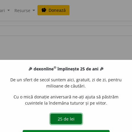
Donează
savings
ari
Resurse
®
🎉 dexonline
împlinește 25 de ani 🎉
De un sfert de secol suntem aici, gratuit, zi de zi, pentru
milioane de căutări.
Cu o mică donație aniversară ne-ați ajuta să păstrăm
cuvintele la îndemâna tuturor și pe viitor.
itatea persoanelor care circulă cu jet-ul; societatea înaltă
timei proiecții, la spectacolul cu «ținută de seară obligatorie», pr
 fiorul iubirii, repede înecat în unda unor conveniențe, a unor pr