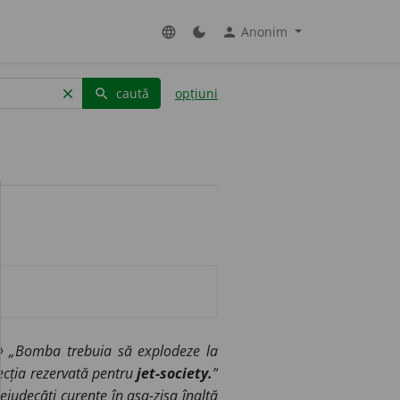
Anonim
language
dark_mode
person
caută
opțiuni
clear
search
 ◊
„Bomba trebuia să explodeze la
oiecția rezervată pentru
jet-society.
”
ejudecăți curente în așa-zisa înaltă