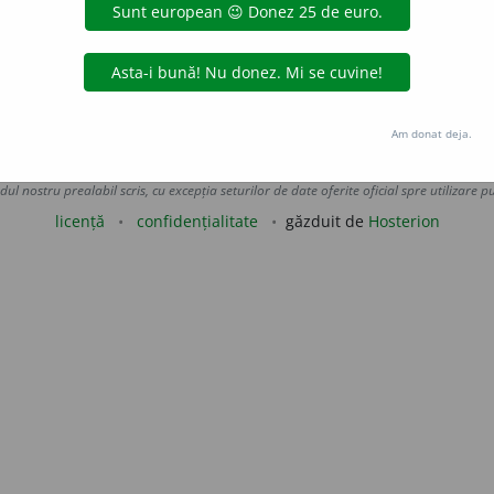
...]”
Sc.
4 VI 78 p. 4;
v.
și
gerovitalizat
(1974) [
pron.
get-săș
a
iăti]
tura Logos
adăugată de
raduborza
acțiuni
Am donat deja.
Copyright © 2004-2026 dexonline (https://dexonline.ro)
area datelor de pe acest site, inclusiv prin orice metode de extragere automată (web s
dul nostru prealabil scris, cu excepția seturilor de date oferite oficial spre utilizare pub
licență
confidențialitate
găzduit de
Hosterion