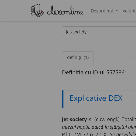
Despre noi
Volunt
®
definiții (1)
Definiția cu ID-ul 557586:
Explicative DEX
jet-society
s.
(
cuv.
engl.
) Total
miezul nopții, adică la sfârșitul ul
R.lit.
2 VI 77 p. 22. ◊
„Se dezvăluie