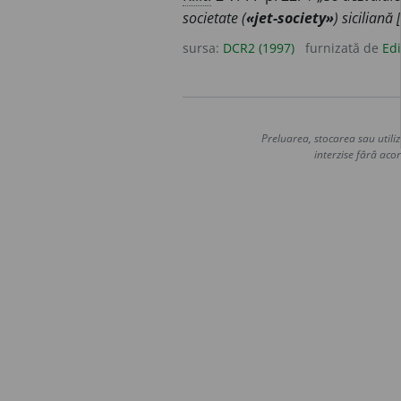
societate (
«jet-society»
) siciliană [
sursa:
DCR2 (1997)
furnizată de
Edi
Preluarea, stocarea sau utiliz
interzise fără acor