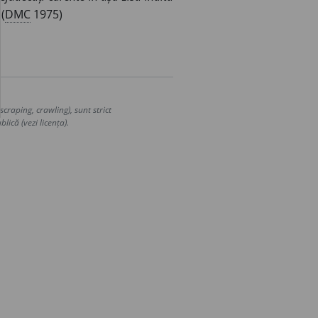
(
DMC
1975)
craping, crawling), sunt strict
lică (vezi licența).