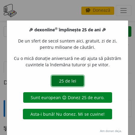
Donează
savings
®
®
🎉 dexonline
împlinește 25 de ani 🎉
caută
clear
search
De un sfert de secol suntem aici, gratuit, zi de zi,
opțiuni
pentru milioane de căutări.
Cu o mică donație aniversară ne-ați ajuta să păstrăm
cuvintele la îndemâna tuturor și pe viitor.
definiții (1)
Definiția cu ID-ul 1257233:
Ortografice DOOM
!jers
e
u
(pulover)
s.
n.
,
art.
jers
e
ul
;
pl.
jers
e
uri
Am donat deja.