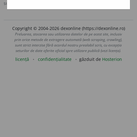
sursa:
DOOM 3 (2021)
adăugată de
gall
acțiuni
Copyright © 2004-2026 dexonline (https://dexonline.ro)
Preluarea, stocarea sau utilizarea datelor de pe acest site, inclusiv
prin orice metode de extragere automată (web scraping, crawling),
sunt strict interzise fără acordul nostru prealabil scris, cu excepția
seturilor de date oferite oficial spre utilizare publică (vezi licența).
licență
confidențialitate
găzduit de
Hosterion