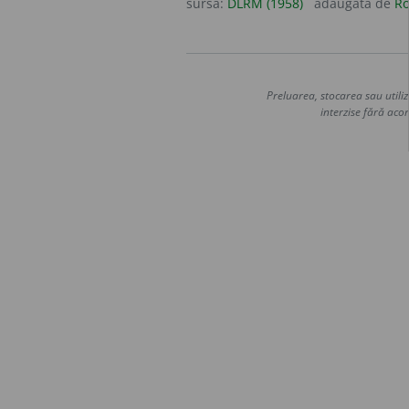
sursa:
DLRM (1958)
adăugată de
Ro
Preluarea, stocarea sau utiliz
interzise fără acor