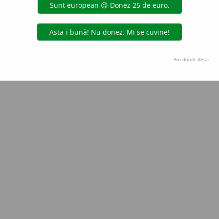
dica_rk
acțiuni
Copyright © 2004-2026 dexonline (https://dexonline.ro)
area datelor de pe acest site, inclusiv prin orice metode de extragere automată (web s
Am donat deja.
dul nostru prealabil scris, cu excepția seturilor de date oferite oficial spre utilizare pub
licență
confidențialitate
găzduit de
Hosterion