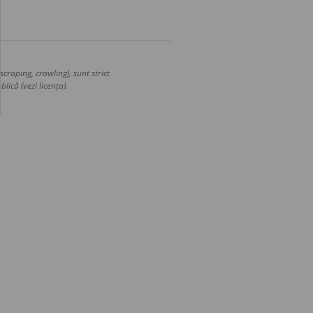
craping, crawling), sunt strict
lică (vezi licența).