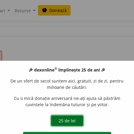
Donează
savings
ari
Resurse
®
🎉 dexonline
împlinește 25 de ani 🎉
De un sfert de secol suntem aici, gratuit, zi de zi, pentru
milioane de căutări.
Cu o mică donație aniversară ne-ați ajuta să păstrăm
cuvintele la îndemâna tuturor și pe viitor.
romată, cu flori albastre, violete sau albe, cultivată ca 
.