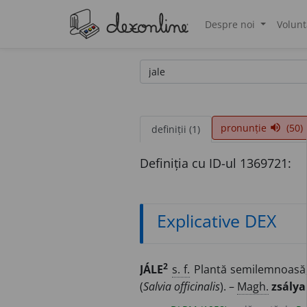
Despre noi
Volunt
®
pronunție
(50)
volume_up
definiții (1)
Definiția cu ID-ul 1369721:
Explicative DEX
2
JÁLE
s. f.
Plantă semilemnoasă, a
(
Salvia officinalis
). –
Magh.
zsálya