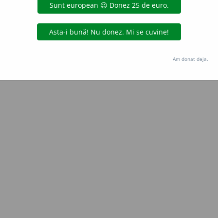
Copyright © 2004-2026 dexonline (https://dexonline.ro)
area datelor de pe acest site, inclusiv prin orice metode de extragere automată (web s
dul nostru prealabil scris, cu excepția seturilor de date oferite oficial spre utilizare pub
Am donat deja.
licență
confidențialitate
găzduit de
Hosterion