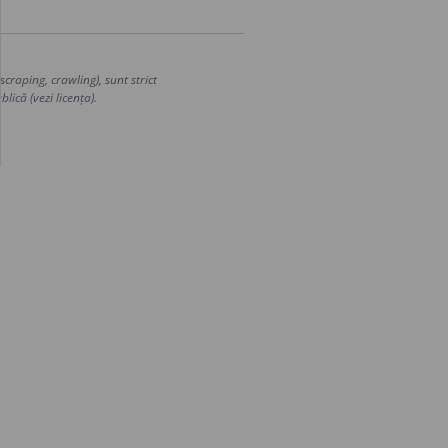
craping, crawling), sunt strict
lică (vezi licența).