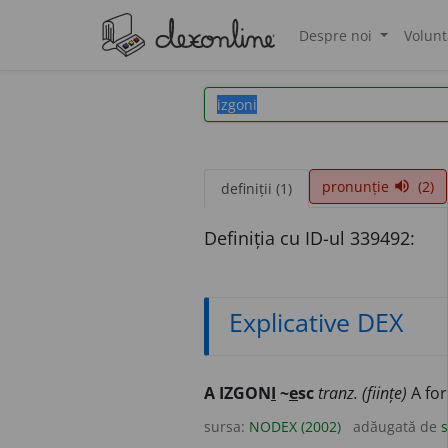
Despre noi
Volunt
®
pronunție
(2)
volume_up
definiții (1)
Definiția cu ID-ul 339492:
Explicative DEX
A IZGON
I
~
e
sc
tranz. (ființe)
A for
sursa:
NODEX (2002)
adăugată de
s