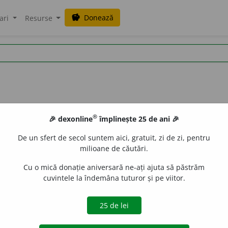
Donează
savings
ari
Resurse
®
🎉 dexonline
împlinește 25 de ani 🎉
De un sfert de secol suntem aici, gratuit, zi de zi, pentru
milioane de căutări.
Cu o mică donație aniversară ne-ați ajuta să păstrăm
cuvintele la îndemâna tuturor și pe viitor.
ța să plece (în altă parte); a da afară; a alunga; a goni; a fugăr
iveco
acțiuni