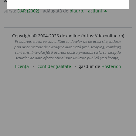
vârtos, dur, aspru, iute.
sursa:
DAR (2002)
adăugată de
blaurb.
acțiuni
Copyright © 2004-2026 dexonline (https://dexonline.ro)
Preluarea, stocarea sau utilizarea datelor de pe acest site, inclusiv
prin orice metode de extragere automată (web scraping, crawling),
sunt strict interzise fără acordul nostru prealabil scris, cu excepția
seturilor de date oferite oficial spre utilizare publică (vezi licența).
licență
confidențialitate
găzduit de
Hosterion