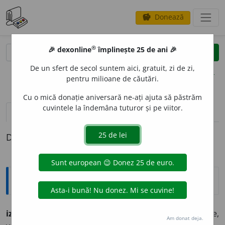
Donează
savings
®
®
🎉 dexonline
împlinește 25 de ani 🎉
caută
clear
search
De un sfert de secol suntem aici, gratuit, zi de zi,
opțiuni
pentru milioane de căutări.
Cu o mică donație aniversară ne-ați ajuta să păstrăm
cuvintele la îndemâna tuturor și pe viitor.
definiții (1)
Definiția cu ID-ul 408085:
Arhaisme și regionalisme
izecle
a
n, izecle
a
nă,
izecl
e
ni, izecl
e
ne,
adj. (înv.) tare,
Am donat deja.