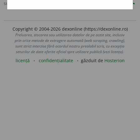
sursa:
Șăineanu, ed. VI (1929)
adăugată de
blaurb.
acțiuni
Copyright © 2004-2026 dexonline (https://dexonline.ro)
Preluarea, stocarea sau utilizarea datelor de pe acest site, inclusiv
prin orice metode de extragere automată (web scraping, crawling),
sunt strict interzise fără acordul nostru prealabil scris, cu excepția
seturilor de date oferite oficial spre utilizare publică (vezi licența).
licență
confidențialitate
găzduit de
Hosterion