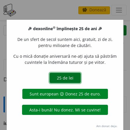
Donează
savings
®
®
🎉 dexonline
împlinește 25 de ani 🎉
caută
clear
search
De un sfert de secol suntem aici, gratuit, zi de zi,
opțiuni
pentru milioane de căutări.
Cu o mică donație aniversară ne-ați ajuta să păstrăm
cuvintele la îndemâna tuturor și pe viitor.
pronunție
(50)
volume_up
definiții (1)
Definiția cu ID-ul 800129:
Explicative DEX
iubire
f. amor.
Am donat deja.