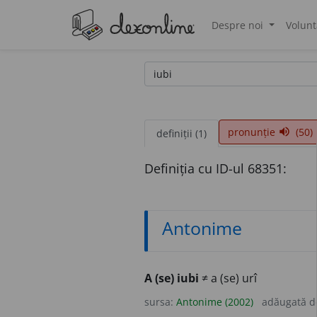
Despre noi
Volunt
®
pronunție
(50)
volume_up
definiții (1)
Definiția cu ID-ul 68351:
Antonime
A (se) iubi
≠ a (se) urî
sursa:
Antonime (2002)
adăugată 