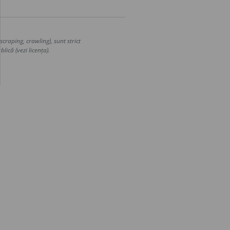
craping, crawling), sunt strict
lică (vezi licența).