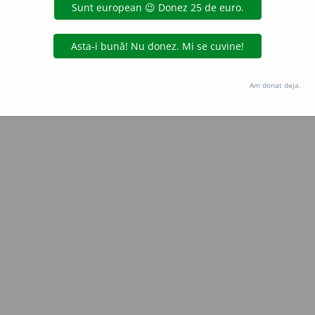
Copyright © 2004-2026 dexonline (https://dexonline.ro)
area datelor de pe acest site, inclusiv prin orice metode de extragere automată (web s
dul nostru prealabil scris, cu excepția seturilor de date oferite oficial spre utilizare pub
Am donat deja.
licență
confidențialitate
găzduit de
Hosterion