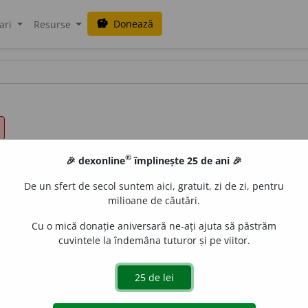
Donează
savings
ari
Resurse
®
🎉 dexonline
împlinește 25 de ani 🎉
De un sfert de secol suntem aici, gratuit, zi de zi, pentru
milioane de căutări.
Cu o mică donație aniversară ne-ați ajuta să păstrăm
cuvintele la îndemâna tuturor și pe viitor.
de
siveco
acțiuni