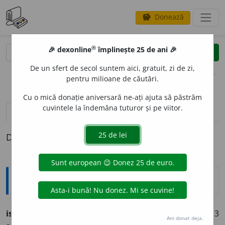
Donează
savings
®
®
🎉 dexonline
împlinește 25 de ani 🎉
caută
clear
search
De un sfert de secol suntem aici, gratuit, zi de zi,
opțiuni
pentru milioane de căutări.
Cu o mică donație aniversară ne-ați ajuta să păstrăm
cuvintele la îndemâna tuturor și pe viitor.
definiții (1)
Definiția cu ID-ul 756281:
Ortografice DOOM
ispit
i
(a ~)
vb.
,
ind.
prez.
1
sg.
și 3
pl.
ispit
e
sc,
imperf.
3
Am donat deja.