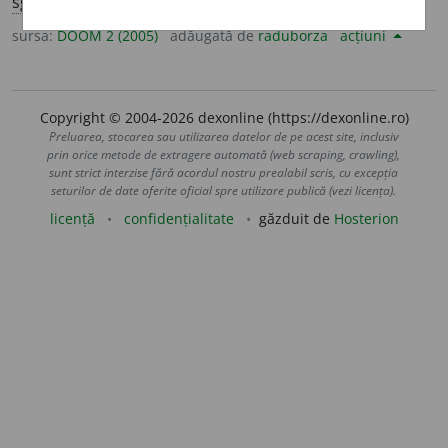
sg.
ispite
a
;
conj.
prez.
3
să ispite
a
scă
sursa:
DOOM 2 (2005)
adăugată de
raduborza
acțiuni
Copyright © 2004-2026 dexonline (https://dexonline.ro)
Preluarea, stocarea sau utilizarea datelor de pe acest site, inclusiv
prin orice metode de extragere automată (web scraping, crawling),
sunt strict interzise fără acordul nostru prealabil scris, cu excepția
seturilor de date oferite oficial spre utilizare publică (vezi licența).
licență
confidențialitate
găzduit de
Hosterion