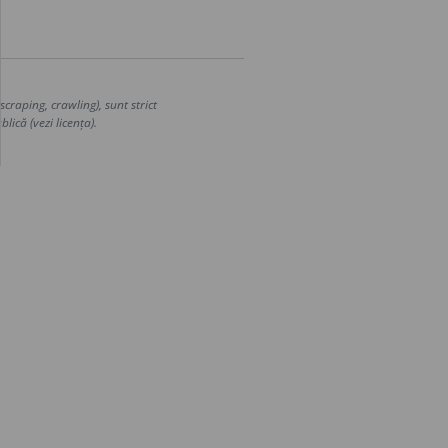
craping, crawling), sunt strict
lică (vezi licența).