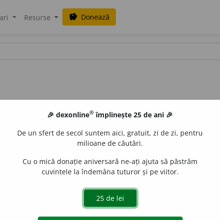
Donează
savings
ari
Resurse
®
🎉 dexonline
împlinește 25 de ani 🎉
De un sfert de secol suntem aici, gratuit, zi de zi, pentru
milioane de căutări.
Cu o mică donație aniversară ne-ați ajuta să păstrăm
cuvintele la îndemâna tuturor și pe viitor.
, chestiona, cuteza, descoperi, examina, găsi, interoga, încerca, 
ri, verifica.