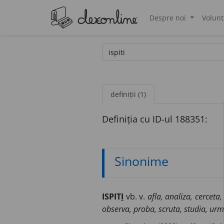
Despre noi
Volunt
®
definiții (1)
Definiția cu ID-ul 188351:
Sinonime
ISPIT
I
vb. v.
afla, analiza, cerceta
observa, proba, scruta, studia, urmă