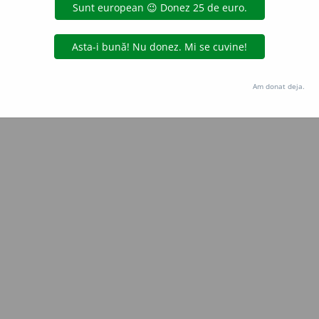
e
siveco
acțiuni
Copyright © 2004-2026 dexonline (https://dexonline.ro)
area datelor de pe acest site, inclusiv prin orice metode de extragere automată (web s
Am donat deja.
dul nostru prealabil scris, cu excepția seturilor de date oferite oficial spre utilizare pub
licență
confidențialitate
găzduit de
Hosterion