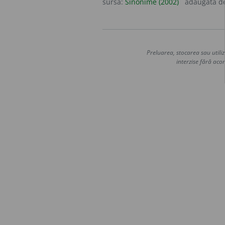
sursa:
Sinonime (2002)
adăugată d
Preluarea, stocarea sau utiliz
interzise fără acor