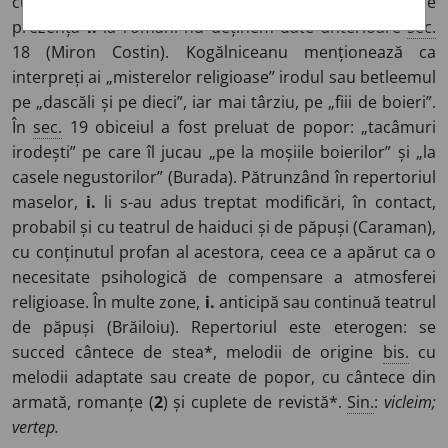
cultă, care înfățișează legenda Nașterii. Despre
prezența
i.
la români nu deținem date anterioare
sec.
18 (Miron Costin). Kogălniceanu menționează ca
interpreți ai „misterelor religioase” irodul sau betleemul
pe „dascăli și pe dieci”, iar mai târziu, pe „fiii de boieri”.
În
sec.
19 obiceiul a fost preluat de popor: „tacâmuri
irodești” pe care îl jucau „pe la moșiile boierilor” și „la
casele negustorilor” (Burada). Pătrunzând în repertoriul
maselor,
i.
li s-au adus treptat modificări, în contact,
probabil și cu teatrul de haiduci și de păpuși (Caraman),
cu conținutul profan al acestora, ceea ce a apărut ca o
necesitate psihologică de compensare a atmosferei
religioase. În multe zone,
i.
anticipă sau continuă teatrul
de păpuși (Brăiloiu). Repertoriul este eterogen: se
succed cântece de stea*, melodii de origine
bis.
cu
melodii adaptate sau create de popor, cu cântece din
armată, romanțe (
2
) și cuplete de revistă*.
Sin.
:
vicleim;
vertep.