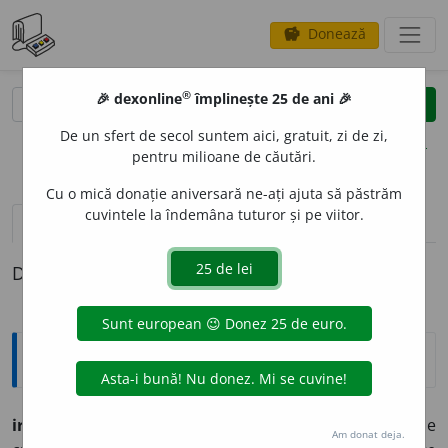
Donează
savings
®
®
🎉 dexonline
împlinește 25 de ani 🎉
caută
clear
search
De un sfert de secol suntem aici, gratuit, zi de zi,
opțiuni
pentru milioane de căutări.
Cu o mică donație aniversară ne-ați ajuta să păstrăm
cuvintele la îndemâna tuturor și pe viitor.
definiții (1)
Definiția cu ID-ul 540531:
Jargon
irozi, teatru popular,
cu caracter religios, de origine
Am donat deja.