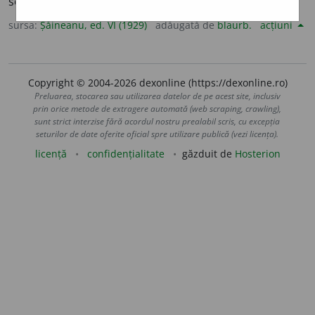
se zice contrarul de ceea ce vrea să se dea a înțelege.
sursa:
Șăineanu, ed. VI (1929)
adăugată de
blaurb.
acțiuni
Copyright © 2004-2026 dexonline (https://dexonline.ro)
Preluarea, stocarea sau utilizarea datelor de pe acest site, inclusiv
prin orice metode de extragere automată (web scraping, crawling),
sunt strict interzise fără acordul nostru prealabil scris, cu excepția
seturilor de date oferite oficial spre utilizare publică (vezi licența).
licență
confidențialitate
găzduit de
Hosterion