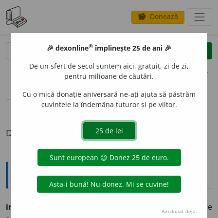
Donează
savings
®
®
🎉 dexonline
împlinește 25 de ani 🎉
caută
clear
search
De un sfert de secol suntem aici, gratuit, zi de zi,
opțiuni
pentru milioane de căutări.
Cu o mică donație aniversară ne-ați ajuta să păstrăm
cuvintele la îndemâna tuturor și pe viitor.
pronunție
(50)
volume_up
definiții (1)
Definiția cu ID-ul 800050:
Explicative DEX
ironie
f.
1.
batjocură fină;
2.
figură de retorică prin care
Am donat deja.