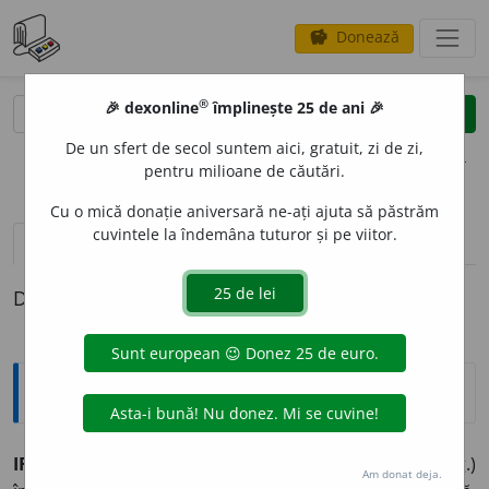
Donează
savings
®
®
🎉 dexonline
împlinește 25 de ani 🎉
caută
clear
search
De un sfert de secol suntem aici, gratuit, zi de zi,
opțiuni
pentru milioane de căutări.
Cu o mică donație aniversară ne-ați ajuta să păstrăm
cuvintele la îndemâna tuturor și pe viitor.
pronunție
(50)
volume_up
definiții (1)
Definiția cu ID-ul 188303:
Sinonime
IRON
I
E
s. persiflare, zeflemea, (rar) persiflaj, (fig.)
Am donat deja.