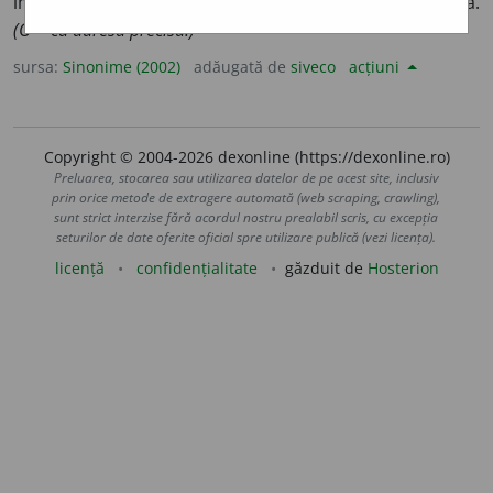
împunsătură, înțepătură, pișcătură, șfichi, șfichiuitură.
(O ~ cu adresă precisă.)
sursa:
Sinonime (2002)
adăugată de
siveco
acțiuni
Copyright © 2004-2026 dexonline (https://dexonline.ro)
Preluarea, stocarea sau utilizarea datelor de pe acest site, inclusiv
prin orice metode de extragere automată (web scraping, crawling),
sunt strict interzise fără acordul nostru prealabil scris, cu excepția
seturilor de date oferite oficial spre utilizare publică (vezi licența).
licență
confidențialitate
găzduit de
Hosterion