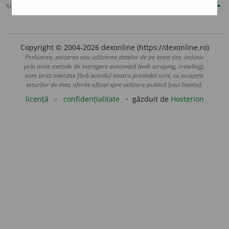
sursa:
Șăineanu, ed. VI (1929)
adăugată de
blaurb.
acțiuni
Copyright © 2004-2026 dexonline (https://dexonline.ro)
Preluarea, stocarea sau utilizarea datelor de pe acest site, inclusiv
prin orice metode de extragere automată (web scraping, crawling),
sunt strict interzise fără acordul nostru prealabil scris, cu excepția
seturilor de date oferite oficial spre utilizare publică (vezi licența).
licență
confidențialitate
găzduit de
Hosterion