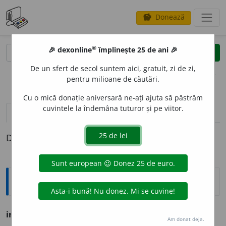
Donează
savings
®
®
🎉 dexonline
împlinește 25 de ani 🎉
caută
clear
search
De un sfert de secol suntem aici, gratuit, zi de zi,
opțiuni
pentru milioane de căutări.
Cu o mică donație aniversară ne-ați ajuta să păstrăm
cuvintele la îndemâna tuturor și pe viitor.
pronunție
(49)
volume_up
definiții (1)
Definiția cu ID-ul 799908:
Explicative DEX
ireal
a. V.
nereal.
Am donat deja.