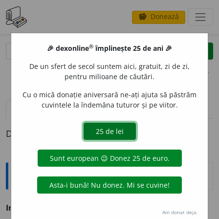
Donează
savings
®
®
🎉 dexonline
împlinește 25 de ani 🎉
caută
clear
search
De un sfert de secol suntem aici, gratuit, zi de zi,
opțiuni
pentru milioane de căutări.
Cu o mică donație aniversară ne-ați ajuta să păstrăm
cuvintele la îndemâna tuturor și pe viitor.
pronunție
(21)
volume_up
definiții (1)
Definiția cu ID-ul 71059:
Antonime
Involuntar
≠ intenționat, voluntar, voit
Am donat deja.