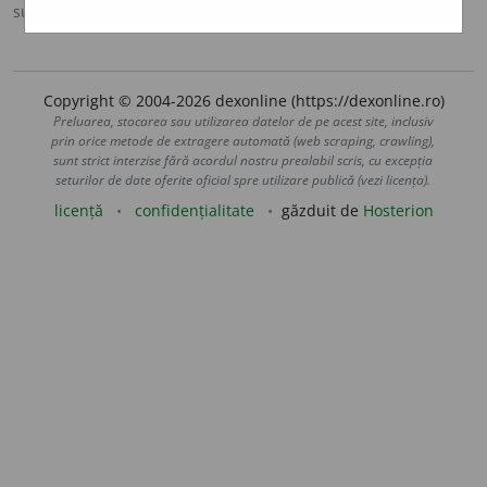
sursa:
Antonime (2002)
adăugată de
siveco
acțiuni
Copyright © 2004-2026 dexonline (https://dexonline.ro)
Preluarea, stocarea sau utilizarea datelor de pe acest site, inclusiv
prin orice metode de extragere automată (web scraping, crawling),
sunt strict interzise fără acordul nostru prealabil scris, cu excepția
seturilor de date oferite oficial spre utilizare publică (vezi licența).
licență
confidențialitate
găzduit de
Hosterion