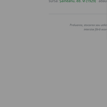
sursa:
Șăineanu, ed. VI (1929)
adău
Preluarea, stocarea sau utiliz
interzise fără acor