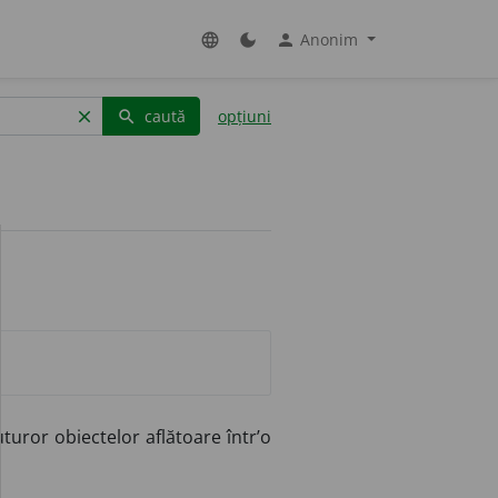
Anonim
language
dark_mode
person
caută
opțiuni
clear
search
turor obiectelor aflătoare într’o