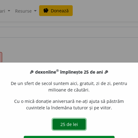
Donează
savings
ari
Resurse
®
🎉 dexonline
împlinește 25 de ani 🎉
De un sfert de secol suntem aici, gratuit, zi de zi, pentru
milioane de căutări.
Cu o mică donație aniversară ne-ați ajuta să păstrăm
cuvintele la îndemâna tuturor și pe viitor.
tă a averii sau a titlurilor unei persoane și în genere a tu
lor și a valorilor, unui comerciant. V.
beneficiu.