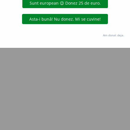
gată de
blaurb.
acțiuni
Copyright © 2004-2026 dexonline (https://dexonline.ro)
area datelor de pe acest site, inclusiv prin orice metode de extragere automată (web s
Am donat deja.
dul nostru prealabil scris, cu excepția seturilor de date oferite oficial spre utilizare pub
licență
confidențialitate
găzduit de
Hosterion