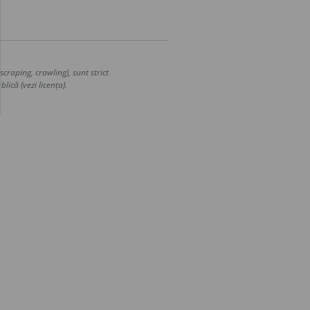
craping, crawling), sunt strict
lică (vezi licența).