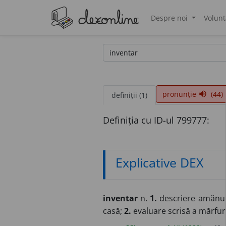
Despre noi
Volunt
®
pronunție
(44)
volume_up
definiții (1)
Definiția cu ID-ul 799777:
Explicative DEX
inventar
n.
1.
descriere amănunți
casă;
2.
evaluare scrisă a mărfuri