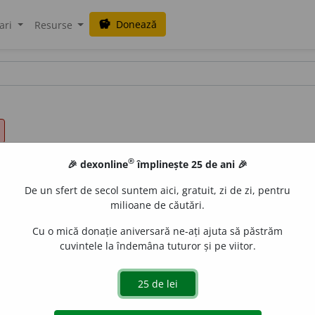
Donează
savings
ari
Resurse
®
🎉 dexonline
împlinește 25 de ani 🎉
De un sfert de secol suntem aici, gratuit, zi de zi, pentru
milioane de căutări.
Cu o mică donație aniversară ne-ați ajuta să păstrăm
cuvintele la îndemâna tuturor și pe viitor.
l.
inut
i
li
;
f.
inut
i
lă
,
pl.
inut
i
le
e
gall
acțiuni