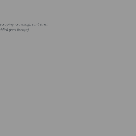
craping, crawling), sunt strict
lică (vezi licența).