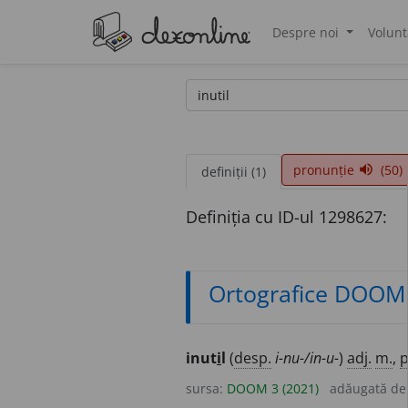
Despre noi
Volunt
®
pronunție
(50)
volume_up
definiții (1)
Definiția cu ID-ul 1298627:
Ortografice DOOM
inut
i
l
(
desp.
i-nu-/in-u-
)
adj.
m.
,
p
sursa:
DOOM 3 (2021)
adăugată d