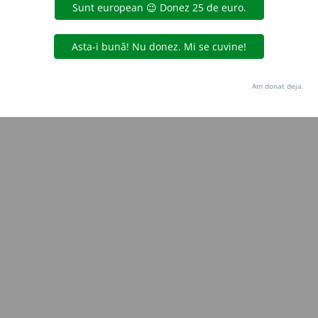
Copyright © 2004-2026 dexonline (https://dexonline.ro)
area datelor de pe acest site, inclusiv prin orice metode de extragere automată (web s
dul nostru prealabil scris, cu excepția seturilor de date oferite oficial spre utilizare pub
Am donat deja.
licență
confidențialitate
găzduit de
Hosterion