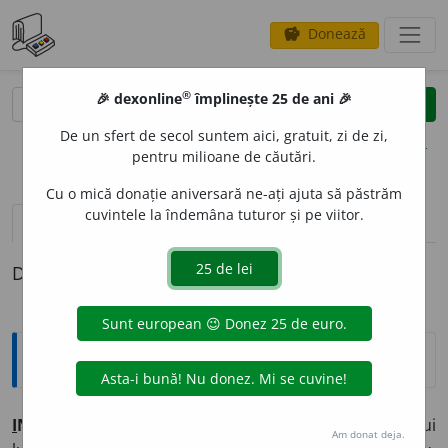
Donează
savings
®
®
🎉 dexonline
împlinește 25 de ani 🎉
caută
clear
search
De un sfert de secol suntem aici, gratuit, zi de zi,
opțiuni
pentru milioane de căutări.
Cu o mică donație aniversară ne-ați ajuta să păstrăm
cuvintele la îndemâna tuturor și pe viitor.
pronunție
(50)
volume_up
definiții (1)
Definiția cu ID-ul 339095:
Explicative DEX
I
NTIM ~ă (~i, ~e)
1) Care ține de însăși esența unui
Am donat deja.