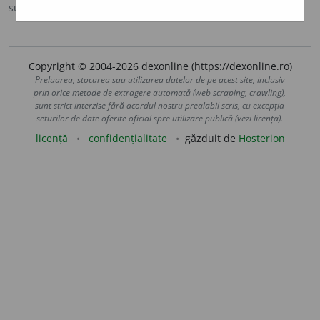
sursa:
Antonime (2002)
adăugată de
siveco
acțiuni
Copyright © 2004-2026 dexonline (https://dexonline.ro)
Preluarea, stocarea sau utilizarea datelor de pe acest site, inclusiv
prin orice metode de extragere automată (web scraping, crawling),
sunt strict interzise fără acordul nostru prealabil scris, cu excepția
seturilor de date oferite oficial spre utilizare publică (vezi licența).
licență
confidențialitate
găzduit de
Hosterion