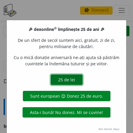
Donează
savings
®
®
🎉 dexonline
împlinește 25 de ani 🎉
caută
clear
search
De un sfert de secol suntem aici, gratuit, zi de zi,
opțiuni
pentru milioane de căutări.
Cu o mică donație aniversară ne-ați ajuta să păstrăm
cuvintele la îndemâna tuturor și pe viitor.
pronunție
(50)
volume_up
definiții (1)
Definiția cu ID-ul 71024:
Antonime
Interes
≠ dezinteres
Am donat deja.