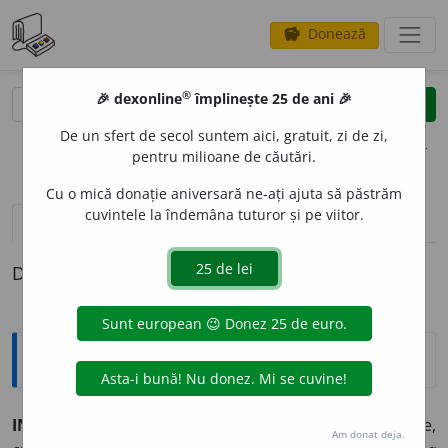
Donează
savings
®
®
🎉 dexonline
împlinește 25 de ani 🎉
caută
clear
search
De un sfert de secol suntem aici, gratuit, zi de zi,
opțiuni
pentru milioane de căutări.
Cu o mică donație aniversară ne-ați ajuta să păstrăm
cuvintele la îndemâna tuturor și pe viitor.
pronunție
(50)
volume_up
definiții (1)
Definiția cu ID-ul 188034:
Sinonime
INTER
E
S
s.
1.
(la pl.) v.
afacere.
2.
v.
grijă.
3.
atenție,
Am donat deja.