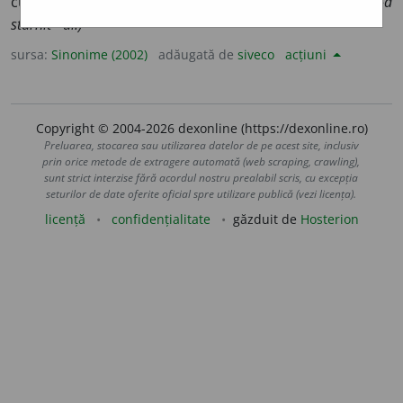
curiozitate, luare-aminte, (înv.) perierghie, privire.
(I-a
stârnit ~ul.)
sursa:
Sinonime (2002)
adăugată de
siveco
acțiuni
Copyright © 2004-2026 dexonline (https://dexonline.ro)
Preluarea, stocarea sau utilizarea datelor de pe acest site, inclusiv
prin orice metode de extragere automată (web scraping, crawling),
sunt strict interzise fără acordul nostru prealabil scris, cu excepția
seturilor de date oferite oficial spre utilizare publică (vezi licența).
licență
confidențialitate
găzduit de
Hosterion