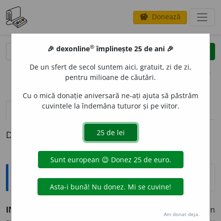
Donează
savings
®
®
🎉 dexonline
împlinește 25 de ani 🎉
caută
clear
search
De un sfert de secol suntem aici, gratuit, zi de zi,
opțiuni
pentru milioane de căutări.
Cu o mică donație aniversară ne-ați ajuta să păstrăm
cuvintele la îndemâna tuturor și pe viitor.
pronunție
(50)
volume_up
definiții (1)
Definiția cu ID-ul 15157:
Explicative DEX
INTER
E
S,
interese,
s. n.
1.
Preocupare de a obține un
Am donat deja.