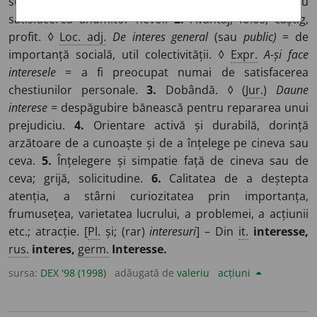
succes, un avantaj; râvnă depusă într-o acțiune pentru
satisfacerea anumitor nevoi.
2.
Avantaj, folos, câștig,
profit. ◊
Loc. adj.
De interes general
(sau
public)
= de
importanță socială, util colectivității. ◊
Expr.
A-și face
interesele
= a fi preocupat numai de satisfacerea
chestiunilor personale.
3.
Dobândă. ◊ (
Jur.
)
Daune
interese
= despăgubire bănească pentru repararea unui
prejudiciu.
4.
Orientare activă și durabilă, dorință
arzătoare de a cunoaște și de a înțelege pe cineva sau
ceva.
5.
Înțelegere și simpatie față de cineva sau de
ceva; grijă, solicitudine.
6.
Calitatea de a deștepta
atenția, a stârni curiozitatea prin importanța,
frumusețea, varietatea lucrului, a problemei, a acțiunii
etc.; atracție. [
Pl.
și; (rar)
interesuri
] – Din
it.
interesse,
rus.
interes,
germ.
Interesse.
sursa:
DEX '98 (1998)
adăugată de
valeriu
acțiuni