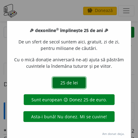
Donează
savings
®
®
🎉 dexonline
împlinește 25 de ani 🎉
caută
clear
search
De un sfert de secol suntem aici, gratuit, zi de zi,
opțiuni
pentru milioane de căutări.
Cu o mică donație aniversară ne-ați ajuta să păstrăm
cuvintele la îndemâna tuturor și pe viitor.
pronunție
(50)
volume_up
definiții (1)
Definiția cu ID-ul 1381828:
Explicative DEX
*
INTELIG
E
NT
adj.
1 Deștept, înzestrat cu inteligență
¶
2
Am donat deja.