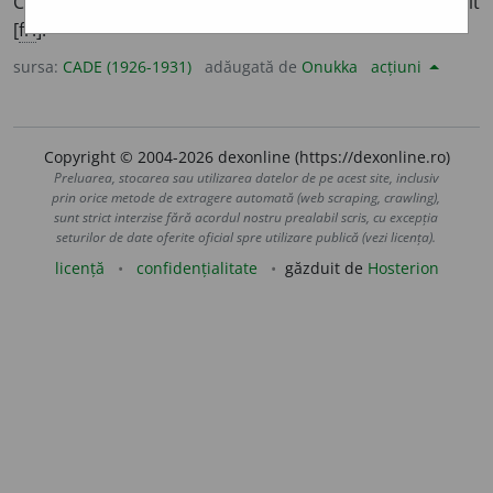
Care arată, dovedește inteligență
¶
3 Priceput, iscusit
[
fr.
].
sursa:
CADE (1926-1931)
adăugată de
Onukka
acțiuni
Copyright © 2004-2026 dexonline (https://dexonline.ro)
Preluarea, stocarea sau utilizarea datelor de pe acest site, inclusiv
prin orice metode de extragere automată (web scraping, crawling),
sunt strict interzise fără acordul nostru prealabil scris, cu excepția
seturilor de date oferite oficial spre utilizare publică (vezi licența).
licență
confidențialitate
găzduit de
Hosterion