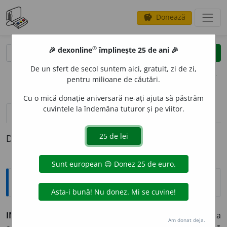
Donează
savings
®
®
🎉 dexonline
împlinește 25 de ani 🎉
caută
clear
search
De un sfert de secol suntem aici, gratuit, zi de zi,
opțiuni
pentru milioane de căutări.
Cu o mică donație aniversară ne-ați ajuta să păstrăm
cuvintele la îndemâna tuturor și pe viitor.
pronunție
(50)
volume_up
definiții (1)
Definiția cu ID-ul 878330:
Explicative DEX
INTEGR
A
L, -Ă,
integrali, -e,
adj.
,
s. f.
1.
Adj.
(Adesea
Am donat deja.