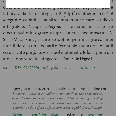
adverbial) Întreg, complet. ◊
Făină integrală
= făină brută
obținută prin măcinarea grâului.
Pâine integrală
= pâine
fabricată din făină integrală.
2.
Adj.
(În sintagmele)
Calcul
integral
= capitol al analizei matematice care studiază
integralele.
Ecuație integrală
= ecuație în care se
efectuează o integrare asupra funcției necunoscute.
3.
S. f.
(
Mat.
) Funcție care se obține prin integrarea unei
funcții date, a unei ecuații diferențiale sau a unei ecuații
cu derivate parțiale. ♦ Simbol matematic folosit pentru a
indica operația de integrare. – Din
fr.
intégral.
sursa:
DEX '09 (2009)
adăugată de
valeriu
acțiuni
Copyright © 2004-2026 dexonline (https://dexonline.ro)
Preluarea, stocarea sau utilizarea datelor de pe acest site, inclusiv
prin orice metode de extragere automată (web scraping, crawling),
sunt strict interzise fără acordul nostru prealabil scris, cu excepția
seturilor de date oferite oficial spre utilizare publică (vezi licența).
licență
confidențialitate
găzduit de
Hosterion