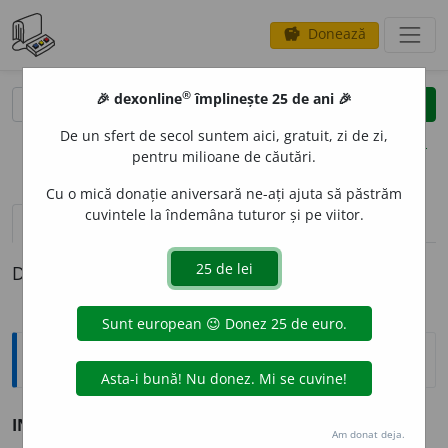
Donează
savings
®
®
🎉 dexonline
împlinește 25 de ani 🎉
caută
clear
search
De un sfert de secol suntem aici, gratuit, zi de zi,
opțiuni
pentru milioane de căutări.
Cu o mică donație aniversară ne-ați ajuta să păstrăm
cuvintele la îndemâna tuturor și pe viitor.
pronunție
(11)
volume_up
definiții (1)
Definiția cu ID-ul 187991:
Sinonime
INSUPORT
A
BIL
adj. v.
nesuferit.
Am donat deja.