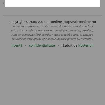
sursa:
Sinonime (2002)
adăugată de
siveco
acțiuni
Copyright © 2004-2026 dexonline (https://dexonline.ro)
Preluarea, stocarea sau utilizarea datelor de pe acest site, inclusiv
prin orice metode de extragere automată (web scraping, crawling),
sunt strict interzise fără acordul nostru prealabil scris, cu excepția
seturilor de date oferite oficial spre utilizare publică (vezi licența).
licență
confidențialitate
găzduit de
Hosterion