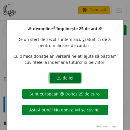
Donează
savings
®
®
🎉 dexonline
împlinește 25 de ani 🎉
caută
clear
search
De un sfert de secol suntem aici, gratuit, zi de zi,
opțiuni
pentru milioane de căutări.
Cu o mică donație aniversară ne-ați ajuta să păstrăm
cuvintele la îndemâna tuturor și pe viitor.
pronunție
(8)
volume_up
definiții (1)
Definiția cu ID-ul 187942:
Sinonime
INSTAL
A
RE
s.
1.
v.
stabilire.
2.
v.
așezare.
3.
v.
montare.
Am donat deja.