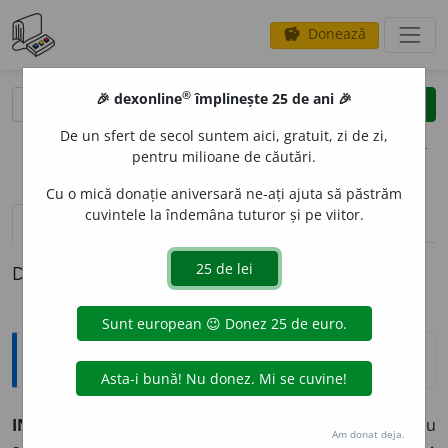
Donează
savings
®
®
🎉 dexonline
împlinește 25 de ani 🎉
caută
clear
search
De un sfert de secol suntem aici, gratuit, zi de zi,
opțiuni
pentru milioane de căutări.
Cu o mică donație aniversară ne-ați ajuta să păstrăm
cuvintele la îndemâna tuturor și pe viitor.
pronunție
(1)
volume_up
definiții (1)
Definiția cu ID-ul 14867:
Explicative DEX
INOPORT
U
N, -Ă,
inoportuni, -e,
adj.
Care nu este sau nu
Am donat deja.