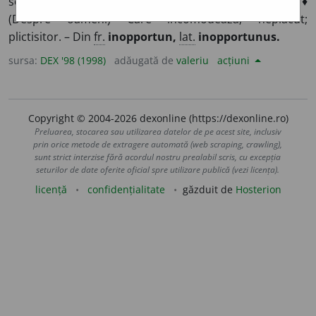
se întâmplă la timpul oportun; nepotrivit, neoportun. ♦
(Despre oameni) Care incomodează; neplăcut;
plictisitor. – Din
fr.
inopportun,
lat.
inopportunus.
sursa:
DEX '98 (1998)
adăugată de
valeriu
acțiuni
Copyright © 2004-2026 dexonline (https://dexonline.ro)
Preluarea, stocarea sau utilizarea datelor de pe acest site, inclusiv
prin orice metode de extragere automată (web scraping, crawling),
sunt strict interzise fără acordul nostru prealabil scris, cu excepția
seturilor de date oferite oficial spre utilizare publică (vezi licența).
licență
confidențialitate
găzduit de
Hosterion