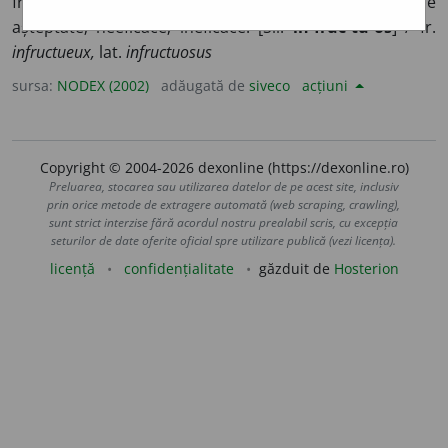
fructuos; care nu produce efectul dorit; fără rezultatele
așteptate; neeficace; ineficace. [Sil.
in-fruc-tu-os
] /<fr.
infructueux,
lat.
infructuosus
sursa:
NODEX (2002)
adăugată de
siveco
acțiuni
Copyright © 2004-2026 dexonline (https://dexonline.ro)
Preluarea, stocarea sau utilizarea datelor de pe acest site, inclusiv
prin orice metode de extragere automată (web scraping, crawling),
sunt strict interzise fără acordul nostru prealabil scris, cu excepția
seturilor de date oferite oficial spre utilizare publică (vezi licența).
licență
confidențialitate
găzduit de
Hosterion