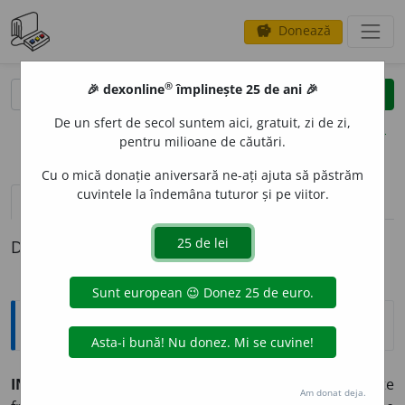
Donează
savings
®
®
🎉 dexonline
împlinește 25 de ani 🎉
caută
clear
search
De un sfert de secol suntem aici, gratuit, zi de zi,
opțiuni
pentru milioane de căutări.
Cu o mică donație aniversară ne-ați ajuta să păstrăm
cuvintele la îndemâna tuturor și pe viitor.
definiții (1)
Definiția cu ID-ul 338722:
Explicative DEX
INFRUCTU
O
S ~o
a
să (~
o
și, ~o
a
se)
Care nu este
Am donat deja.